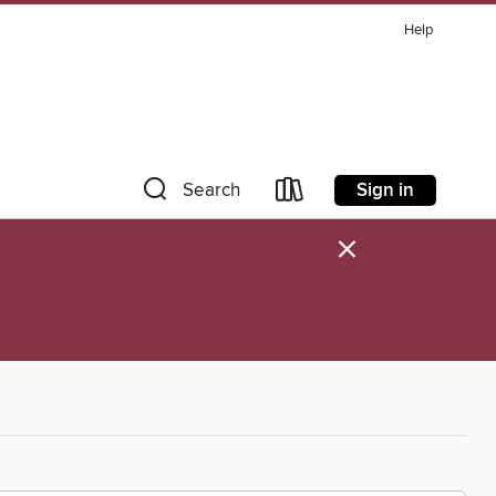
Help
Sign in
Search
×